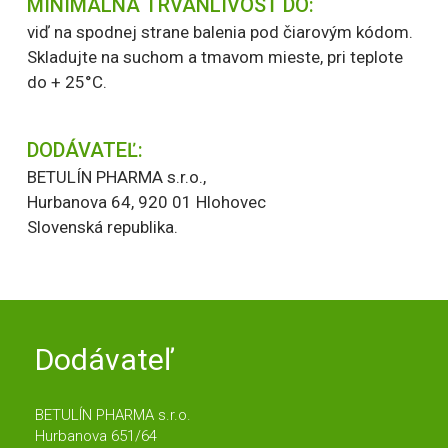
MINIMÁLNA TRVANLIVOSŤ DO:
viď na spodnej strane balenia pod čiarovým kódom.
Skladujte na suchom a tmavom mieste, pri teplote
do + 25°C.
DODÁVATEĽ:
BETULÍN PHARMA s.r.o.,
Hurbanova 64, 920 01 Hlohovec
Slovenská republika.
Dodávateľ
BETULÍN PHARMA s.r.o.
Hurbanova 651/64