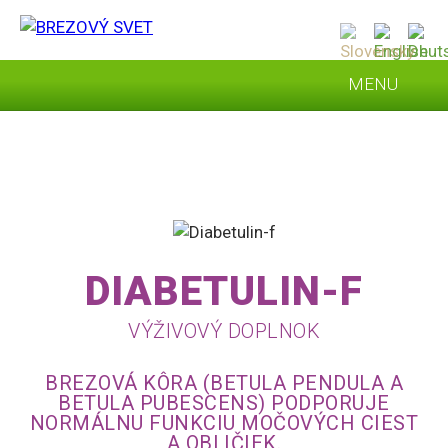
MENU
ÚVOD
O SPOLOČNOSTI
PRODUKTY
ČLÁNKY
DIABETULIN-F
KONTAKT
VÝŽIVOVÝ DOPLNOK
E-SHOP
BREZOVÁ KÔRA (BETULA PENDULA A
BETULA PUBESCENS) PODPORUJE
NORMÁLNU FUNKCIU MOČOVÝCH CIEST
A OBLIČIEK.