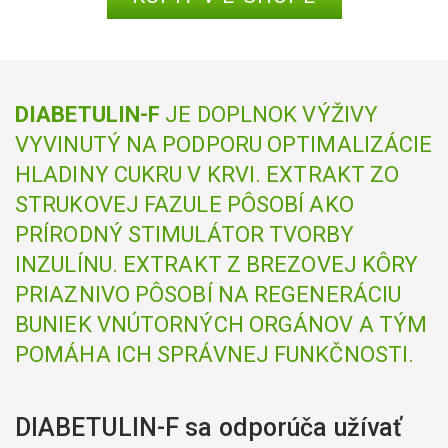
DIABETULIN-F
JE DOPLNOK VÝŽIVY
VYVINUTÝ NA PODPORU OPTIMALIZÁCIE
HLADINY CUKRU V KRVI.
EXTRAKT ZO
STRUKOVEJ FAZULE PÔSOBÍ AKO
PRÍRODNÝ STIMULÁTOR TVORBY
INZULÍNU. EXTRAKT Z BREZOVEJ KÔRY
PRIAZNIVO PÔSOBÍ NA REGENERÁCIU
BUNIEK VNÚTORNÝCH ORGÁNOV A TÝM
POMÁHA ICH SPRÁVNEJ FUNKČNOSTI.
DIABETULIN-F sa odporúča užívať