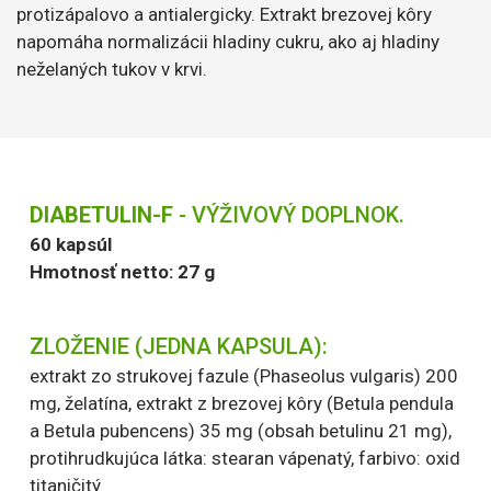
protizápalovo a antialergicky. Extrakt brezovej kôry
napomáha normalizácii hladiny cukru, ako aj hladiny
neželaných tukov v krvi.
DIABETULIN-F
- VÝŽIVOVÝ DOPLNOK.
60 kapsúl
Hmotnosť netto: 27 g
ZLOŽENIE (JEDNA KAPSULA):
extrakt zo strukovej fazule (Phaseolus vulgaris) 200
mg, želatína, extrakt z brezovej kôry (Betula pendula
a Betula pubencens) 35 mg (obsah betulinu 21 mg),
protihrudkujúca látka: stearan vápenatý, farbivo: oxid
titaničitý.